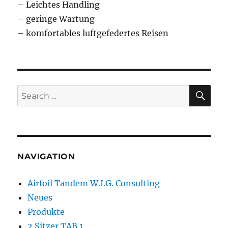
– Leichtes Handling
– geringe Wartung
– komfortables luftgefedertes Reisen
SE
Search
for:
NAVIGATION
Airfoil Tandem W.I.G. Consulting
Neues
Produkte
2 Sitzer TAB 1